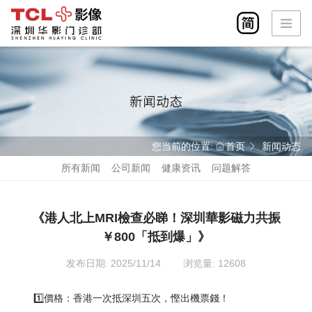
首页
华影简介
检查设备
检查部位
您当前的位置:
首页
新闻动态
所有新闻
公司新闻
健康资讯
问题解答
在线预约
医疗团队
《港人北上MRI檢查必睇！深圳華影磁力共振
新闻动态
￥800「抵到爆」》‌
联系我们
发布日期: 2025/11/14
浏览量: 12608
1️⃣價格：香港一次抵深圳五次，慳出機票錢！