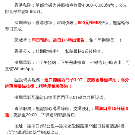
香港私院：單部位磁力共振檢查收費4,800−6,000港幣，公立
排期平均需3-6個月。
深圳華影：香港標準，深圳價錢，
800元RMB
/部位，無需輪候
即日完成。
2️⃣效率：
即日預約、當日1小時出報告
，免「等到頸長」！
香港公立：排期動輒半年，私院最快1週後檢查。
深圳華影：✅上午預約，下午完成檢查 ✅報告1小時速出，可
直發WhatsApp。
3️⃣設備與服務：
進口德國西門子3.0T
，
按照香港標準拍，高分
辨薄層掃描技術，
精準度媲美香港！
深圳華影配備进口德国西門子3.0T磁力共振設備。
粵語服務：無需擔心溝通障礙。交通便利：
羅湖口岸15分鐘直
達
，夜診至20:00，下班過關都趕得切。
地址：羅湖口岸3公里—羅湖區愛國路東門假日智選酒店4樓
（近地鐵3號線翠竹站B2出口）