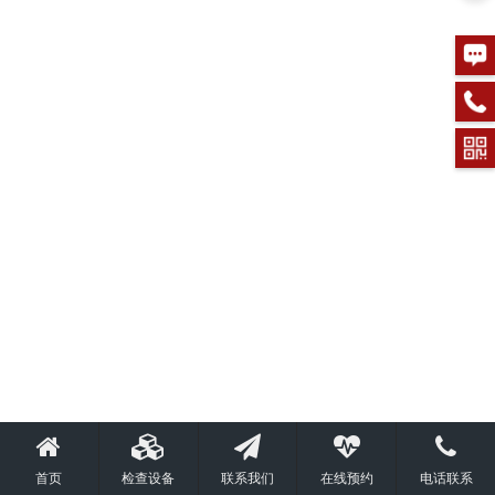
首页
检查设备
联系我们
在线预约
电话联系