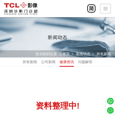
首页
华影简介
检查设备
检查部位
您当前的位置:
首页
新闻动态
所有新闻
所有新闻
公司新闻
健康资讯
问题解答
在线预约
医疗团队
新闻动态
联系我们
资料整理中!