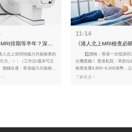
4
11-14
MRI排期等半年？深圳
《港人北上MRI檢查必
00即日Check MRI，
圳華影磁力共振￥800
小時到手！」
爆」》‌
港人北上深圳拍磁力共振檢查的
1️⃣價格：香港一次抵深
吸引力」✨：‌（工作日/週末可正
出機票錢！ 香港私院：單部位
） 價錢合適：香港磁力共振檢查
檢查收費4,800−6,000港幣，
，單部位800元RMB，無需輪
平均需3-6個月。 深圳華影：
多
了解更多
成。 交通超便‌：羅湖口岸3公
準，深圳價錢，800元RMB/
分鐘車程），地鐵/的士輕鬆抵
輪候即日完成。 2️⃣效率：即
鐵3號線翠竹站B2出口） 頂級
日1小時出報告，免「等到頸長
進口德國西門子3.0T高端儀器，
港公立：排期動輒半年，私院最
準，深圳價錢！ 極速取…
後檢查。 深圳華影：…