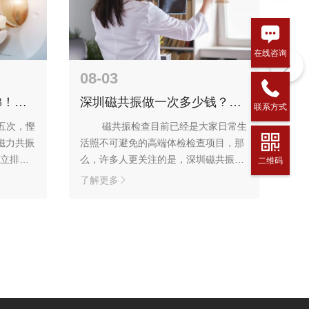
在线咨询
08-03
07
睇！深
深圳磁共振做一次多少钱？一
深
联系方式
「抵到
档报销！
平
圳五次，慳
磁共振检查目前已经是大家日常生
磁力共振
活照不可避免的高端体检检查项目，那
核
公立排期
么，许多人更关注的是，深圳磁共振检
做
二维码
香港標
查做一次多少钱？能一档报销吗？ 非深
诊
了解更多
了
部位，無需
圳一檔醫保用戶為800元一個部位
区
日預約、當
（3.0T）。香港居民過來拍磁力共振檢
近
」！ 香
查無需醫生推薦信，當天預約當天能
畅
快1週
做！直接聯繫電話或在線客服咨詢就可
核
以了！ 香港用户可支持whatsApp在線
查
溝通！！…
告