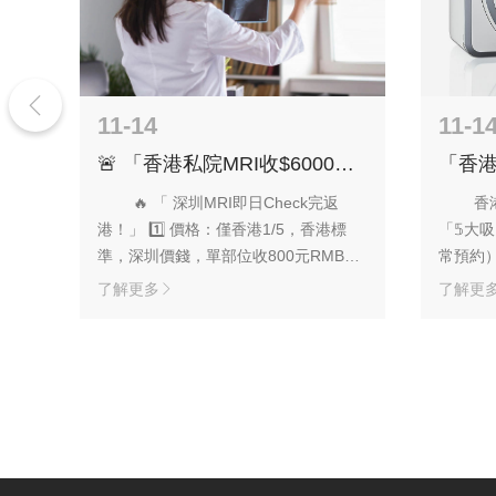
11-14
11-1
力
🚨 ‌「香港私院MRI收$6000值
「香港
0
嗎？深圳同款西門子3.0T機，
華影￥8
價格￥800僅1/5！」
報告1
I檢
🔥 ‌「 深圳MRI即日Check完返
香
子
港！」 1️⃣ 價格：僅香港1/5，香港標
「𝟝大
。
準，深圳價錢，單部位收800元RMB，
常預約
心。
無需輪候即日完成！ 2️⃣ 效率：即日
雙價格制
了解更多
了解更
幣
Check完，報告1小時到手‌ 3️⃣ 精準：德
候即日完
口德
國西門子3.0T頂級機，高分辨薄层技
里（十
查，
術，同香港標準一樣 香港部分用舊式
達。（地
0-
1.5T，深圳設備精準度高40%，杜絕漏
設備‌：
診！ …
香港標